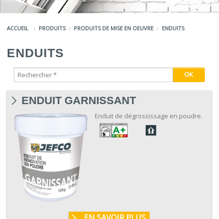
COULEURS
ACCUEIL
PRODUITS
PRODUITS DE MISE EN OEUVRE
ENDUITS
SERVICES
ENDUITS
LA MARQUE JEFCO®
ENDUIT GARNISSANT
Enduit de dégrossissage en poudre.
EN SAVOIR PLUS