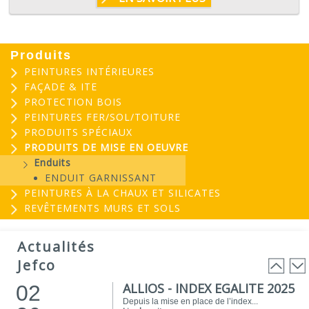
Produits
PEINTURES INTÉRIEURES
FAÇADE & ITE
PROTECTION BOIS
PEINTURES FER/SOL/TOITURE
PRODUITS SPÉCIAUX
PRODUITS DE MISE EN OEUVRE
Enduits
ENDUIT GARNISSANT
PEINTURES À LA CHAUX ET SILICATES
REVÊTEMENTS MURS ET SOLS
EVOGREEN : Peinture
03
biosourcée...
Actualités
25
EVOGREEN est une gamme de peintures...
Jefco
Lire la suite
ALLIOS - INDEX EGALITE 2025
02
Depuis la mise en place de l’index...