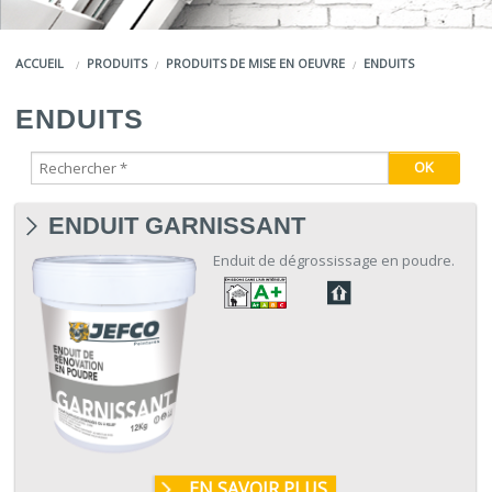
COULEURS
ACCUEIL
PRODUITS
PRODUITS DE MISE EN OEUVRE
ENDUITS
SERVICES
ENDUITS
LA MARQUE JEFCO®
ENDUIT GARNISSANT
Enduit de dégrossissage en poudre.
EN SAVOIR PLUS