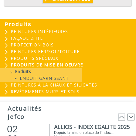
Produits
PEINTURES INTÉRIEURES
FAÇADE & ITE
PROTECTION BOIS
PEINTURES FER/SOL/TOITURE
PRODUITS SPÉCIAUX
PRODUITS DE MISE EN OEUVRE
Enduits
ENDUIT GARNISSANT
PEINTURES À LA CHAUX ET SILICATES
REVÊTEMENTS MURS ET SOLS
EVOGREEN : Peinture
03
biosourcée...
Actualités
25
EVOGREEN est une gamme de peintures...
Jefco
Lire la suite
ALLIOS - INDEX EGALITE 2025
02
Depuis la mise en place de l’index...