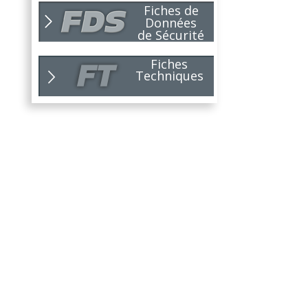
01
Fiches de
NOUVEAUX
26
Données
PROJETS !
de Sécurité
Pour 2026, le choix du bon
partenaire...
Lire la suite
Fiches
Techniques
NOUVEAUTÉ
10
NIRVANA !
25
Toujours soucieux de répondre
aux...
Lire la suite
C'est la rentrée...
09
Dès aujourd'hui, lundi 1er...
25
Lire la suite
Nouvelle édition du
07
GUIDE DE...
25
Un outil pratique, pensé pour...
Lire la suite
SYMBIOSE
07
JEFCO innove avec
25
SYMBIOSE , une...
Lire la suite