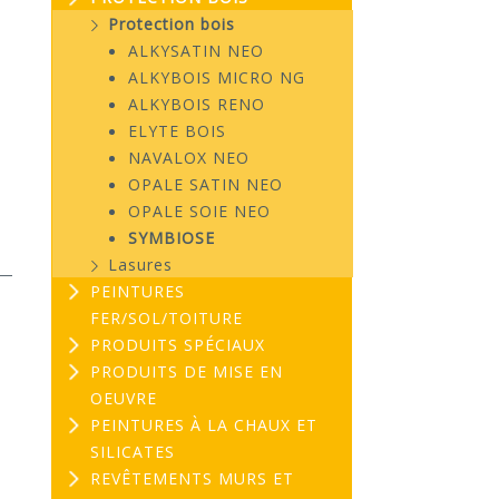
Protection bois
ALKYSATIN NEO
ALKYBOIS MICRO NG
ALKYBOIS RENO
ELYTE BOIS
NAVALOX NEO
OPALE SATIN NEO
OPALE SOIE NEO
SYMBIOSE
Lasures
PEINTURES
FER/SOL/TOITURE
PRODUITS SPÉCIAUX
PRODUITS DE MISE EN
OEUVRE
PEINTURES À LA CHAUX ET
SILICATES
REVÊTEMENTS MURS ET