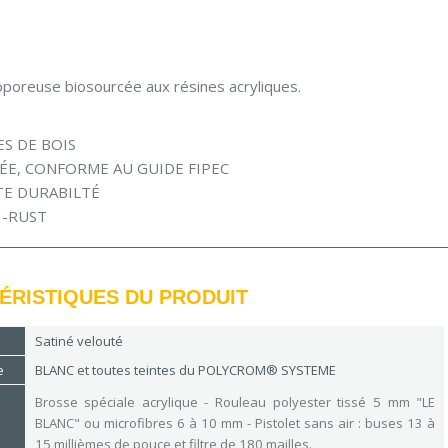
oporeuse biosourcée aux résines acryliques.
S DE BOIS
ÉE, CONFORME AU GUIDE FIPEC
TE DURABILTÉ
H-RUST
ÉRISTIQUES DU PRODUIT
Satiné velouté
e
BLANC et toutes teintes du POLYCROM® SYSTEME
Brosse spéciale acrylique - Rouleau polyester tissé 5 mm "LE
BLANC" ou microfibres 6 à 10 mm - Pistolet sans air : buses 13 à
15 millièmes de pouce et filtre de 180 mailles.