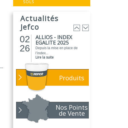
EVOGREEN :
03
SOLS
Peinture
25
biosourcée...
Actualités
EVOGREEN est une gamme de
peintures...
Jefco
Lire la suite
ALLIOS - INDEX
02
EGALITE 2025
26
Depuis la mise en place de
l’index...
Lire la suite
ATELIER DU
01
PEINTRE 2026 !
26
Produits
Parce que chaque chantier
compte, nous...
Lire la suite
NOUVEAUTÉ
01
POLARIS
Nos Points
26
Toujours soucieux des besoins
de Vente
des...
Lire la suite
NOUVELLE ANNÉE,