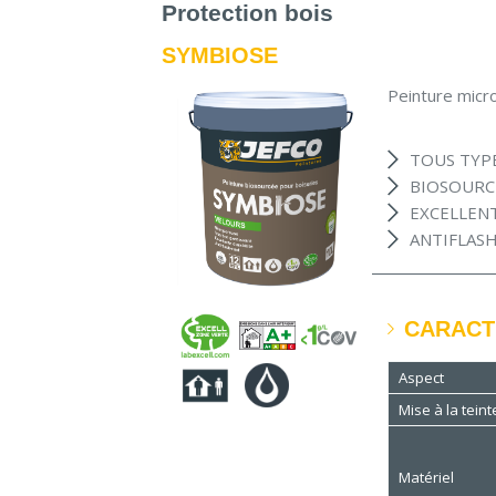
Protection bois
SYMBIOSE
Peinture micr
TOUS TYPE
BIOSOURC
EXCELLEN
ANTIFLAS
CARACT
Aspect
Mise à la teint
Matériel