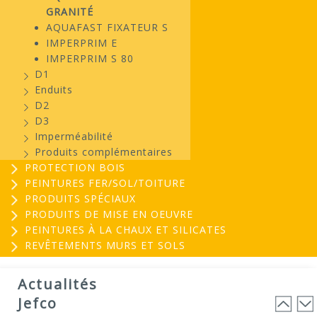
GRANITÉ
AQUAFAST FIXATEUR S
IMPERPRIM E
IMPERPRIM S 80
D1
Enduits
D2
D3
Imperméabilité
Produits complémentaires
PROTECTION BOIS
PEINTURES FER/SOL/TOITURE
PRODUITS SPÉCIAUX
PRODUITS DE MISE EN OEUVRE
PEINTURES À LA CHAUX ET SILICATES
REVÊTEMENTS MURS ET SOLS
EVOGREEN : Peinture
03
biosourcée...
Actualités
25
EVOGREEN est une gamme de peintures...
Jefco
Lire la suite