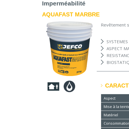
Imperméabilité
AQUAFAST MARBRE
Revêtement so
SYSTEMES I
ASPECT M
RESISTAN
BIOSTATI
CARACT
Aspect
Mise à la teint
Matériel
Consommatio