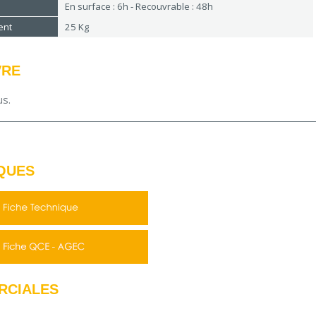
En surface : 6h - Recouvrable : 48h
ent
25 Kg
VRE
us.
QUES
RCIALES