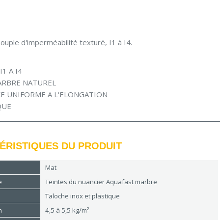
uple d'imperméabilité texturé, I1 à I4.
1 A I4
ARBRE NATUREL
CE UNIFORME A L'ELONGATION
QUE
ÉRISTIQUES DU PRODUIT
Mat
e
Teintes du nuancier Aquafast marbre
Taloche inox et plastique
n
4,5 à 5,5 kg/m²