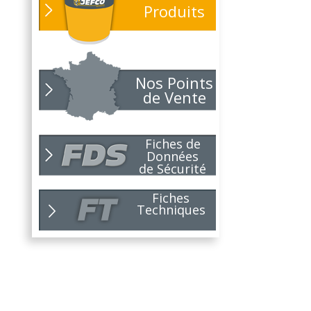
26
Produits
Parce que chaque chantier
compte, nous...
Lire la suite
NOUVEAUTÉ
01
POLARIS
Nos Points
26
Toujours soucieux des besoins
de Vente
des...
Lire la suite
NOUVELLE ANNÉE,
01
Fiches de
NOUVEAUX
26
Données
PROJETS !
de Sécurité
Pour 2026, le choix du bon
partenaire...
Lire la suite
Fiches
Techniques
NOUVEAUTÉ
10
NIRVANA !
25
Toujours soucieux de répondre
aux...
Lire la suite
C'est la rentrée...
09
Dès aujourd'hui, lundi 1er...