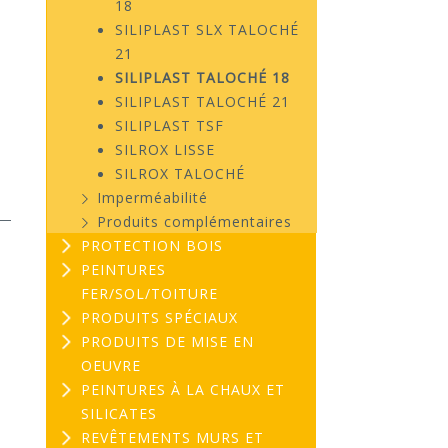
18
SILIPLAST SLX TALOCHÉ
21
SILIPLAST TALOCHÉ 18
SILIPLAST TALOCHÉ 21
SILIPLAST TSF
SILROX LISSE
SILROX TALOCHÉ
Imperméabilité
Produits complémentaires
PROTECTION BOIS
PEINTURES
FER/SOL/TOITURE
PRODUITS SPÉCIAUX
PRODUITS DE MISE EN
OEUVRE
PEINTURES À LA CHAUX ET
SILICATES
REVÊTEMENTS MURS ET