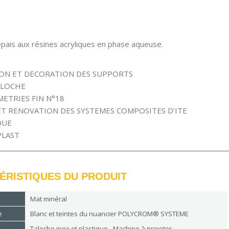
ais aux résines acryliques en phase aqueuse.
ON ET DECORATION DES SUPPORTS
ALOCHE
ETRIES FIN N°18
ET RENOVATION DES SYSTEMES COMPOSITES D’ITE
QUE
PLAST
ÉRISTIQUES DU PRODUIT
Mat minéral
e
Blanc et teintes du nuancier POLYCROM® SYSTEME
Taloche inox et plastique - Machine à projeter