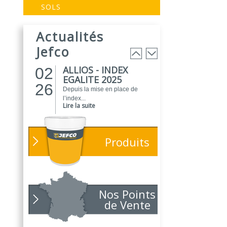
EVOGREEN :
03
SOLS
Peinture
25
biosourcée...
Actualités
EVOGREEN est une gamme de
peintures...
Jefco
Lire la suite
ALLIOS - INDEX
02
EGALITE 2025
26
Depuis la mise en place de
l’index...
Lire la suite
ATELIER DU
01
PEINTRE 2026 !
26
Produits
Parce que chaque chantier
compte, nous...
Lire la suite
NOUVEAUTÉ
01
POLARIS
Nos Points
26
Toujours soucieux des besoins
de Vente
des...
Lire la suite