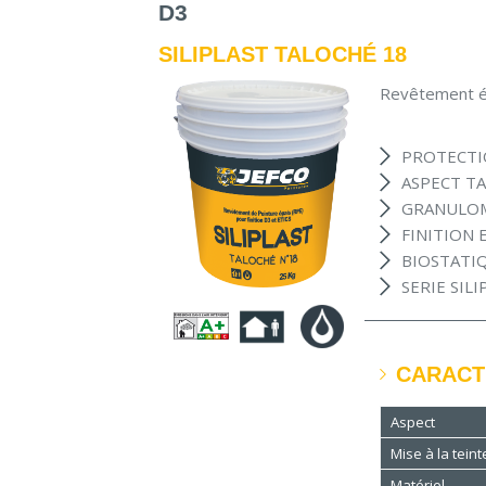
D3
SILIPLAST TALOCHÉ 18
Revêtement ép
PROTECTI
ASPECT T
GRANULOM
FINITION 
BIOSTATI
SERIE SILI
CARACT
Aspect
Mise à la teint
Matériel