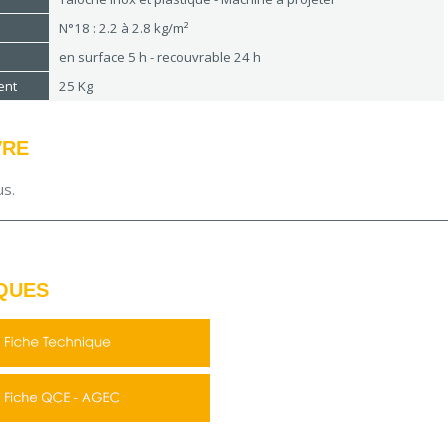
N°18 : 2.2 à 2.8 kg/m²
en surface 5 h - recouvrable 24 h
ent
25 Kg
VRE
us.
QUES