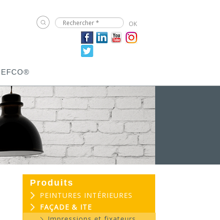
JEFCO®
Produits
PEINTURES INTÉRIEURES
FAÇADE & ITE
Impressions et fixateurs