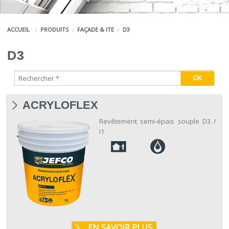
COULEURS
ACCUEIL
PRODUITS
FAÇADE & ITE
D3
SERVICES
D3
LA MARQUE JEFCO®
ACRYLOFLEX
Revêtement semi-épais souple D3 /
I1
EN SAVOIR PLUS