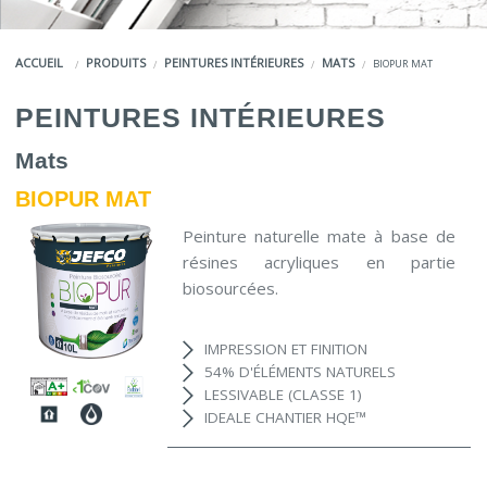
COULEURS
ACCUEIL
PRODUITS
PEINTURES INTÉRIEURES
MATS
BIOPUR MAT
SERVICES
PEINTURES INTÉRIEURES
LA MARQUE JEFCO®
Mats
BIOPUR MAT
Peinture naturelle mate à base de
résines acryliques en partie
biosourcées.
IMPRESSION ET FINITION
54% D'ÉLÉMENTS NATURELS
LESSIVABLE (CLASSE 1)
IDEALE CHANTIER HQE
™