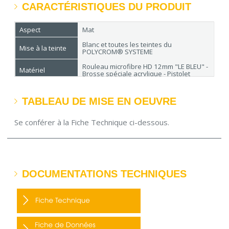
CARACTÉRISTIQUES DU PRODUIT
Aspect
Mat
Blanc et toutes les teintes du
Mise à la teinte
POLYCROM® SYSTEME
Rouleau microfibre HD 12mm "LE BLEU" -
Matériel
Brosse spéciale acrylique - Pistolet
Rendement
10 à 12 m²/L
TABLEAU DE MISE EN OEUVRE
Séchage
En surface : 30 min - Recouvrable : 6 h
Conditionnement
1 L - 3 L - 10 L
Se conférer à la Fiche Technique ci-dessous.
DOCUMENTATIONS TECHNIQUES