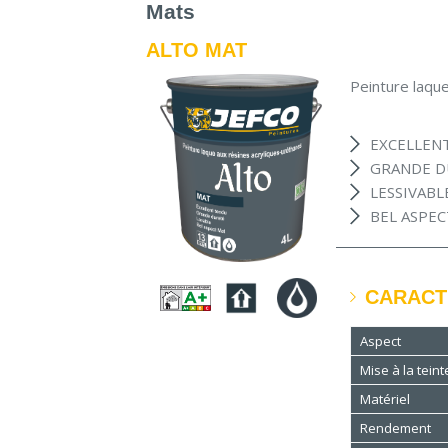
Mats
ALTO MAT
Peinture laque
EXCELLEN
GRANDE D
LESSIVABLE
BEL ASPE
CARACT
Aspect
Mise à la teint
Matériel
Rendement