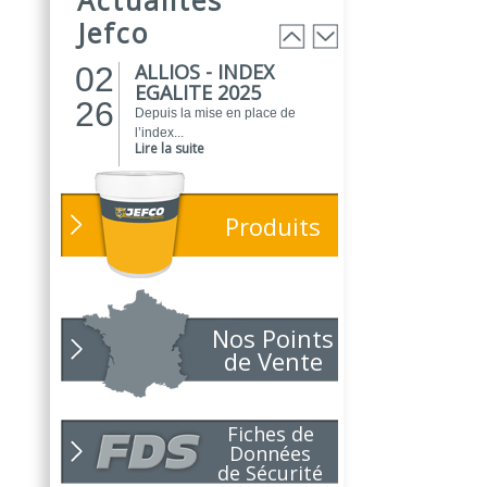
peintures...
Jefco
Lire la suite
ALLIOS - INDEX
02
EGALITE 2025
26
Depuis la mise en place de
l’index...
Lire la suite
ATELIER DU
01
PEINTRE 2026 !
26
Produits
Parce que chaque chantier
compte, nous...
Lire la suite
NOUVEAUTÉ
01
POLARIS
Nos Points
26
Toujours soucieux des besoins
de Vente
des...
Lire la suite
NOUVELLE ANNÉE,
01
Fiches de
NOUVEAUX
26
Données
PROJETS !
de Sécurité
Pour 2026, le choix du bon