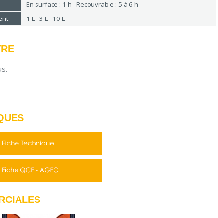
En surface : 1 h - Recouvrable : 5 à 6 h
ent
1 L - 3 L - 10 L
VRE
us.
QUES
RCIALES