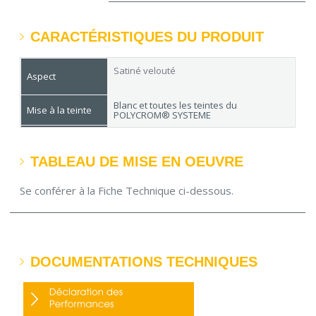
CARACTÉRISTIQUES DU PRODUIT
Satiné velouté
Aspect
Blanc et toutes les teintes du
Mise à la teinte
POLYCROM® SYSTEME
Rouleau polyester 13mm "LE CIEL" -
Matériel
Brosse poils mixtes - Pistolet sans air
TABLEAU DE MISE EN OEUVRE
Rendement
12 à 13 m²/L
Séchage
en surface : 2 h - recouvrable : 6 h
Se conférer à la Fiche Technique ci-dessous.
Conditionnement
1 L - 3 L - 10 L
DOCUMENTATIONS TECHNIQUES