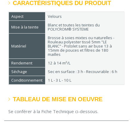
CARACTÉRISTIQUES DU PRODUIT
Aspect
Velours
Blanc et toutes les teintes du
Mise à la teinte
POLYCROM® SYSTEME
Brosse à soies mixtes ou naturelles -
Rouleau polyester tissé 5mm "LE
Matériel
BLANC" - Pistolet sans air buse 13 à
15mm de pouces et filtres de 180
mailles
Rendement
12 à 14 m²/L
Séchage
Sec en surface : 3 h - Recouvrable : 6 h
Conditionnement
1 L - 3 L - 10 L
TABLEAU DE MISE EN OEUVRE
Se conférer à la Fiche Technique ci-dessous.