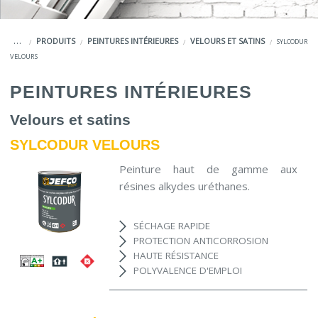
COULEURS
CUEIL
PRODUITS
PEINTURES INTÉRIEURES
VELOURS ET SATINS
SYLCODUR
SERVICES
VELOURS
LA MARQUE JEFCO®
PEINTURES INTÉRIEURES
Velours et satins
SYLCODUR VELOURS
Peinture haut de gamme aux
résines alkydes uréthanes.
SÉCHAGE RAPIDE
PROTECTION ANTICORROSION
HAUTE RÉSISTANCE
POLYVALENCE D'EMPLOI