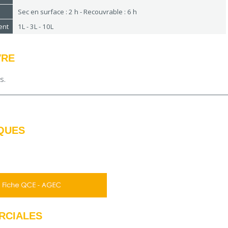
Sec en surface : 2 h - Recouvrable : 6 h
ent
1L - 3L - 10L
VRE
us.
QUES
RCIALES