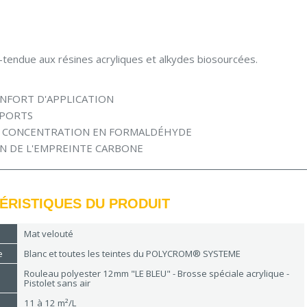
-tendue aux résines acryliques et alkydes biosourcées.
NFORT D'APPLICATION
PORTS
A CONCENTRATION EN FORMALDÉHYDE
N DE L'EMPREINTE CARBONE
ÉRISTIQUES DU PRODUIT
Mat velouté
e
Blanc et toutes les teintes du POLYCROM® SYSTEME
Rouleau polyester 12mm "LE BLEU" - Brosse spéciale acrylique -
Pistolet sans air
11 à 12 m²/L