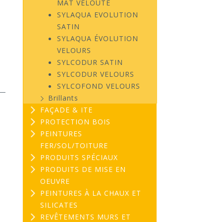
MAT VELOUTÉ
SYLAQUA EVOLUTION
SATIN
SYLAQUA ÉVOLUTION
VELOURS
SYLCODUR SATIN
SYLCODUR VELOURS
SYLCOFOND VELOURS
Brillants
FAÇADE & ITE
PROTECTION BOIS
PEINTURES
FER/SOL/TOITURE
PRODUITS SPÉCIAUX
PRODUITS DE MISE EN
OEUVRE
PEINTURES À LA CHAUX ET
SILICATES
REVÊTEMENTS MURS ET