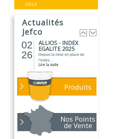
EVOGREEN :
03
SOLS
Peinture
25
biosourcée...
Actualités
EVOGREEN est une gamme de
peintures...
Jefco
Lire la suite
ALLIOS - INDEX
02
EGALITE 2025
26
Depuis la mise en place de
l’index...
Lire la suite
ATELIER DU
01
PEINTRE 2026 !
26
Produits
Parce que chaque chantier
compte, nous...
Lire la suite
NOUVEAUTÉ
01
POLARIS
Nos Points
26
Toujours soucieux des besoins
de Vente
des...
Lire la suite