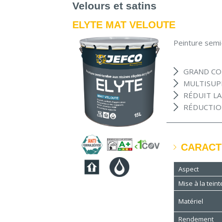
Velours et satins
ELYTE MAT VELOUTE
Peinture semi
GRAND CO
MULTISUP
RÉDUIT L
RÉDUCTIO
CARACT
Aspect
Mise à la teint
Matériel
Rendement