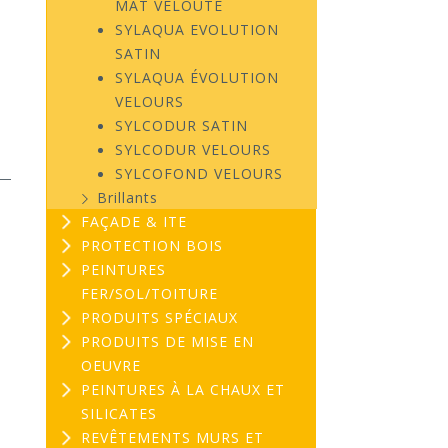
MAT VELOUTÉ
SYLAQUA EVOLUTION
SATIN
SYLAQUA ÉVOLUTION
VELOURS
SYLCODUR SATIN
SYLCODUR VELOURS
SYLCOFOND VELOURS
Brillants
FAÇADE & ITE
PROTECTION BOIS
PEINTURES
FER/SOL/TOITURE
PRODUITS SPÉCIAUX
PRODUITS DE MISE EN
OEUVRE
PEINTURES À LA CHAUX ET
SILICATES
REVÊTEMENTS MURS ET