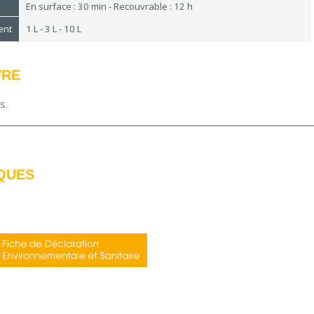
En surface : 30 min - Recouvrable : 12 h
ent
1 L - 3 L - 10 L
VRE
us.
QUES