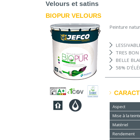
Velours et satins
BIOPUR VELOURS
Peinture natur
LESSIVABLE
TRES BON
BELLE BL
58% D'ÉL
CARACT
Aspect
Mise à la teint
Matériel
Rendement