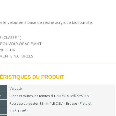
elle veloutée à base de résine acrylique biosourcée.
 (CLASSE 1)
 POUVOIR OPACIFIANT
ANCHEUR
ÉMENTS NATURELS
ÉRISTIQUES DU PRODUIT
Velouté
e
Blanc et toutes les teintes du POLYCROM® SYSTEME
Rouleau polyester 13mm "LE CIEL" - Brosse - Pistolet
10 à 12 m²/L