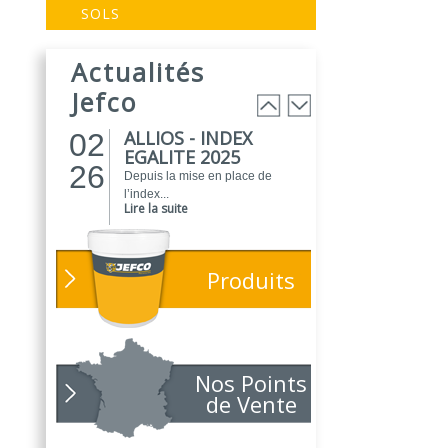
EVOGREEN :
03
SOLS
Peinture
25
biosourcée...
Actualités
EVOGREEN est une gamme de
peintures...
Jefco
Lire la suite
ALLIOS - INDEX
02
EGALITE 2025
26
Depuis la mise en place de
l’index...
Lire la suite
ATELIER DU
01
PEINTRE 2026 !
26
Produits
Parce que chaque chantier
compte, nous...
Lire la suite
NOUVEAUTÉ
01
POLARIS
Nos Points
26
Toujours soucieux des besoins
de Vente
des...
Lire la suite