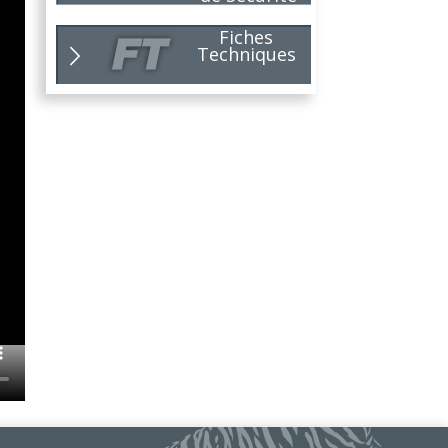
Pour 2026, le choix du bon
partenaire...
Lire la suite
Fiches
Techniques
NOUVEAUTÉ
10
NIRVANA !
25
Toujours soucieux de répondre
aux...
Lire la suite
C'est la rentrée...
09
Dès aujourd'hui, lundi 1er...
25
Lire la suite
Nouvelle édition du
07
GUIDE DE...
25
Un outil pratique, pensé pour...
Lire la suite
SYMBIOSE
07
JEFCO innove avec
25
SYMBIOSE , une...
Lire la suite
OPÉRATION
05
PRINTEMPS / ÉTÉ !