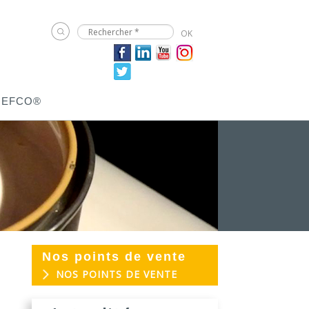
JEFCO®
Nos points de vente
EVOGREEN :
03
NOS POINTS DE VENTE
Peinture
25
biosourcée...