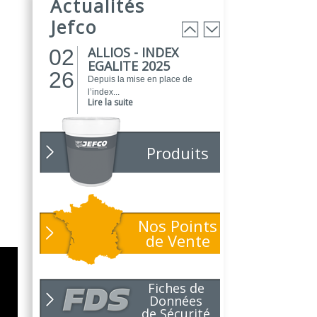
Actualités
EVOGREEN est une gamme de
peintures...
Jefco
Lire la suite
ALLIOS - INDEX
02
EGALITE 2025
26
Depuis la mise en place de
l’index...
Lire la suite
ATELIER DU
01
PEINTRE 2026 !
26
Produits
Parce que chaque chantier
compte, nous...
Lire la suite
NOUVEAUTÉ
01
POLARIS
Nos Points
26
Toujours soucieux des besoins
de Vente
des...
Lire la suite
NOUVELLE ANNÉE,
01
Fiches de
NOUVEAUX
26
Données
PROJETS !
de Sécurité