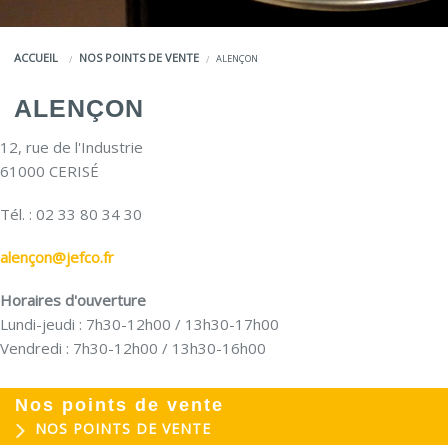
COULEURS
ACCUEIL
NOS POINTS DE VENTE
ALENÇON
SERVICES
ALENÇON
LA MARQUE JEFCO®
12, rue de l'Industrie
61000 CERISÉ
Tél. : 02 33 80 34 30
alençon@jefco.fr
Horaires d'ouverture
Lundi-jeudi : 7h30-12h00 / 13h30-17h00
Vendredi : 7h30-12h00 / 13h30-16h00
Nos points de vente
NOS POINTS DE VENTE