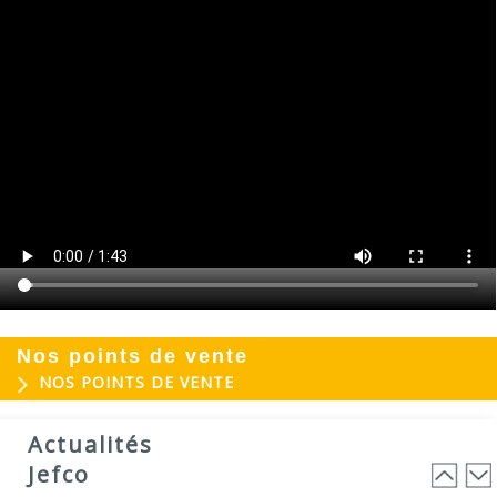
Nos points de vente
NOS POINTS DE VENTE
EVOGREEN : Peinture
03
biosourcée...
Actualités
25
EVOGREEN est une gamme de peintures...
Jefco
Lire la suite