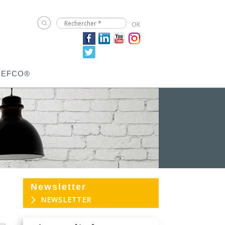
JEFCO®
Newsletter
EVOGREEN :
03
NEWSLETTER
Peinture
25
biosourcée...