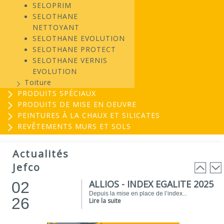
SELOPRIM
SELOTHANE
NETTOYANT
SELOTHANE EVOLUTION
SELOTHANE PROTECT
SELOTHANE VERNIS
EVOLUTION
Toiture
PRODUITS SPÉCIAUX
PRODUITS DE MISE EN OEUVRE
PEINTURES À LA CHAUX ET SILICATES
REVÊTEMENTS MURS ET SOLS
EVOGREEN : Peinture
03
biosourcée...
Actualités
25
EVOGREEN est une gamme de peintures...
Jefco
Lire la suite
ALLIOS - INDEX EGALITE 2025
02
Depuis la mise en place de l’index...
26
Lire la suite
ATELIER DU PEINTRE 2026 !
01