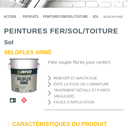
COULEURS
ACCUEIL
PRODUITS
PEINTURES FER/SOL/TOITURE
SOL
SELOFLEX ARMÉ
SERVICES
PEINTURES FER/SOL/TOITURE
LA MARQUE JEFCO®
Sol
SELOFLEX ARMÉ
Pâte souple fibrée pour renfort.
RENFORT ET MASTICAGE
ÉVITE LA POSE DE L'ARMATURE
TRAITEMENT DÉTAILS ET POINTS
SINGULIERS
FACILE D'APPLICATION
CARACTÉRISTIQUES DU PRODUIT