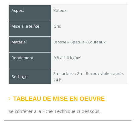
Aspect
Pâteux
Mise à la teinte
Gris
Matériel
Brosse – Spatule - Couteaux
Rendement
0.8 à 1.0 kg/m²
En surface : 2h - Recouvrable : après
Séchage
24 h
Conditionnement
5 kg
TABLEAU DE MISE EN OEUVRE
Se conférer à la Fiche Technique ci-dessous.