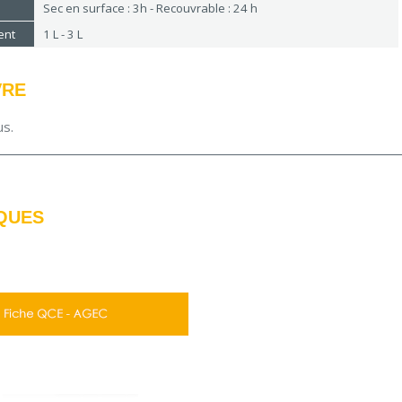
Sec en surface : 3h - Recouvrable : 24 h
ent
1 L - 3 L
VRE
us.
QUES