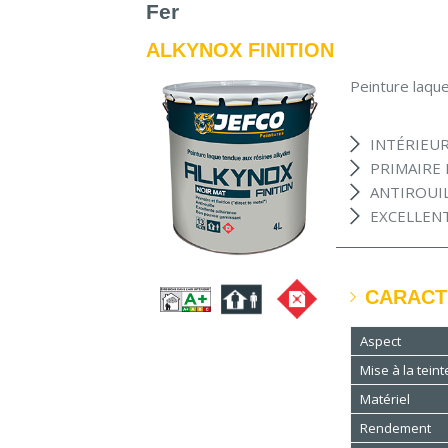
Fer
ALKYNOX FINITION
Peinture laqu
INTÉRIEU
PRIMAIRE 
ANTIROUI
EXCELLEN
CARACT
Aspect
Mise à la teint
Matériel
Rendement