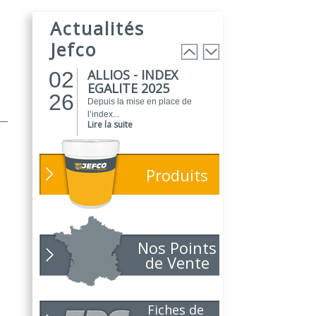
25
biosourcée...
Actualités
EVOGREEN est une gamme de
peintures...
Jefco
Lire la suite
ALLIOS - INDEX
02
EGALITE 2025
26
Depuis la mise en place de
l’index...
Lire la suite
ATELIER DU
01
PEINTRE 2026 !
26
Produits
Parce que chaque chantier
compte, nous...
Lire la suite
NOUVEAUTÉ
01
POLARIS
Nos Points
26
Toujours soucieux des besoins
de Vente
des...
Lire la suite
NOUVELLE ANNÉE,
01
Fiches de
NOUVEAUX