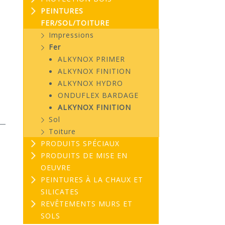
PEINTURES
FER/SOL/TOITURE
Impressions
Fer
ALKYNOX PRIMER
ALKYNOX FINITION
ALKYNOX HYDRO
ONDUFLEX BARDAGE
ALKYNOX FINITION
Sol
Toiture
PRODUITS SPÉCIAUX
PRODUITS DE MISE EN
OEUVRE
PEINTURES À LA CHAUX ET
SILICATES
REVÊTEMENTS MURS ET
EVOGREEN :
03
SOLS
Peinture