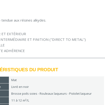
e tendue aux résines alkydes.
R ET EXTÉRIEUR
INTERMÉDIAIRE ET FINITION ("DIRECT TO METAL")
LLE
TE ADHÉRENCE
ÉRISTIQUES DU PRODUIT
Mat
e
Livré en noir
Brosse poils soies - Rouleaux laqueurs - Pistolet laqueur
11 à 12 m²/L