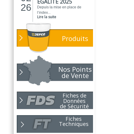
EGALITE 2025
26
Depuis la mise en place de
l’index...
Lire la suite
ATELIER DU
01
PEINTRE 2026 !
26
Produits
Parce que chaque chantier
compte, nous...
Lire la suite
NOUVEAUTÉ
01
POLARIS
Nos Points
26
Toujours soucieux des besoins
de Vente
des...
Lire la suite
NOUVELLE ANNÉE,
01
Fiches de
NOUVEAUX
26
Données
PROJETS !
de Sécurité
Pour 2026, le choix du bon
partenaire...
Lire la suite
Fiches
Techniques
NOUVEAUTÉ
10
NIRVANA !