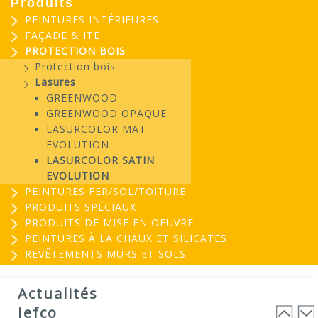
Produits
PEINTURES INTÉRIEURES
FAÇADE & ITE
PROTECTION BOIS
Protection bois
Lasures
GREENWOOD
GREENWOOD OPAQUE
LASURCOLOR MAT
EVOLUTION
LASURCOLOR SATIN
EVOLUTION
PEINTURES FER/SOL/TOITURE
PRODUITS SPÉCIAUX
PRODUITS DE MISE EN OEUVRE
PEINTURES À LA CHAUX ET SILICATES
REVÊTEMENTS MURS ET SOLS
EVOGREEN : Peinture
03
biosourcée...
Actualités
25
EVOGREEN est une gamme de peintures...
Jefco
Lire la suite