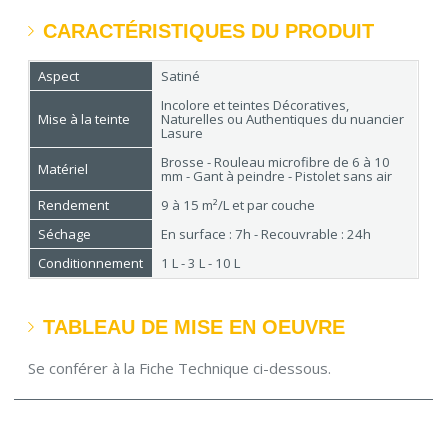
CARACTÉRISTIQUES DU PRODUIT
Aspect
Satiné
Incolore et teintes Décoratives,
Mise à la teinte
Naturelles ou Authentiques du nuancier
Lasure
Brosse - Rouleau microfibre de 6 à 10
Matériel
mm - Gant à peindre - Pistolet sans air
Rendement
9 à 15 m²/L et par couche
Séchage
En surface : 7h - Recouvrable : 24h
Conditionnement
1 L - 3 L - 10 L
TABLEAU DE MISE EN OEUVRE
Se conférer à la Fiche Technique ci-dessous.