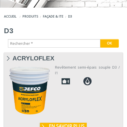
COULEURS
ACCUEIL
PRODUITS
FAÇADE & ITE
D3
SERVICES
D3
LA MARQUE JEFCO®
ACRYLOFLEX
Revêtement semi-épais souple D3 /
I1
EN SAVOIR PLUS