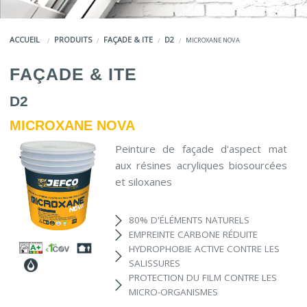
COULEURS
ACCUEIL
PRODUITS
FAÇADE & ITE
D2
MICROXANE NOVA
SERVICES
FAÇADE & ITE
LA MARQUE JEFCO®
D2
MICROXANE NOVA
Peinture de façade d'aspect mat
aux résines acryliques biosourcées
et siloxanes
80% D'ÉLÉMENTS NATURELS
EMPREINTE CARBONE RÉDUITE
HYDROPHOBIE ACTIVE CONTRE LES
SALISSURES
PROTECTION DU FILM CONTRE LES
MICRO-ORGANISMES