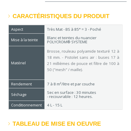
CARACTÉRISTIQUES DU PRODUIT
Aspect
Très Mat - BS à 85° = 3 - Poché
Blanc et teintes du nuancier
Mise à la teinte
POLYCROM® SYSTEME
Brosse, rouleau polyamide texturé 12 à
18 mm. - Pistolet sans air : buses 17 à
Matériel
21 millièmes de pouce et filtre de 100 à
50 ("mesh" / maille).
Rendement
7 à 8 m²/litre et par couche
Sec en surface : 30 minutes
Séchage
- recouvrable : 12 heures.
Conditionnement
4 L - 15 L
TABLEAU DE MISE EN OEUVRE