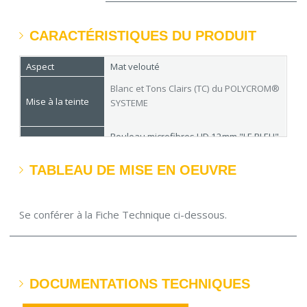
CARACTÉRISTIQUES DU PRODUIT
Aspect
Mat velouté
Blanc et Tons Clairs (TC) du POLYCROM®
Mise à la teinte
SYSTEME
Rouleau microfibres HD 12mm "LE BLEU"
Matériel
- Brosse spéciale acrylique - Pistolet
sans air
TABLEAU DE MISE EN OEUVRE
Rendement
9 à 11 m²/L
Séchage
En surface : 1 h - Recouvrable : 4 h
Se conférer à la Fiche Technique ci-dessous.
Conditionnement
4 L - 15 L
DOCUMENTATIONS TECHNIQUES