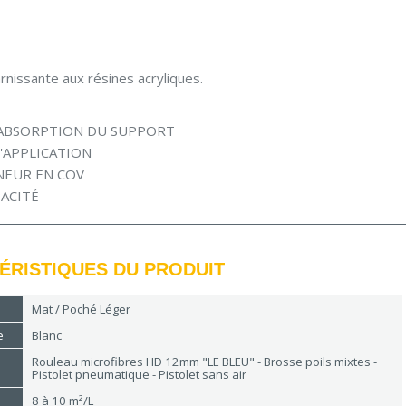
rnissante aux résines acryliques.
'ABSORPTION DU SUPPORT
D'APPLICATION
NEUR EN COV
ACITÉ
ÉRISTIQUES DU PRODUIT
Mat / Poché Léger
e
Blanc
Rouleau microfibres HD 12mm "LE BLEU" - Brosse poils mixtes -
Pistolet pneumatique - Pistolet sans air
8 à 10 m²/L