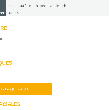
Sec en surface : 1 h - Recouvrable : 4 h
ent
4 L - 15 L
VRE
us.
QUES
RCIALES