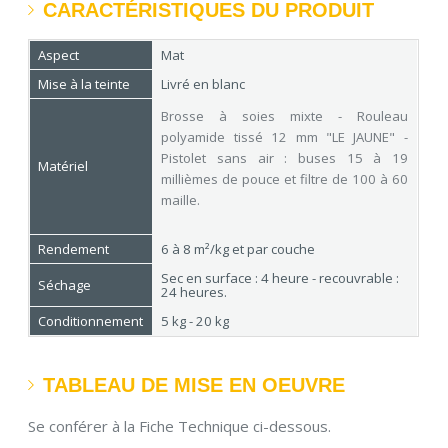
CARACTÉRISTIQUES DU PRODUIT
Aspect
Mat
Mise à la teinte
Livré en blanc
Brosse à soies mixte - Rouleau
polyamide tissé 12 mm "LE JAUNE" -
Pistolet sans air : buses 15 à 19
Matériel
millièmes de pouce et filtre de 100 à 60
maille.
Rendement
6 à 8 m²/kg et par couche
Sec en surface : 4 heure - recouvrable :
Séchage
24 heures.
Conditionnement
5 kg - 20 kg
TABLEAU DE MISE EN OEUVRE
Se conférer à la Fiche Technique ci-dessous.