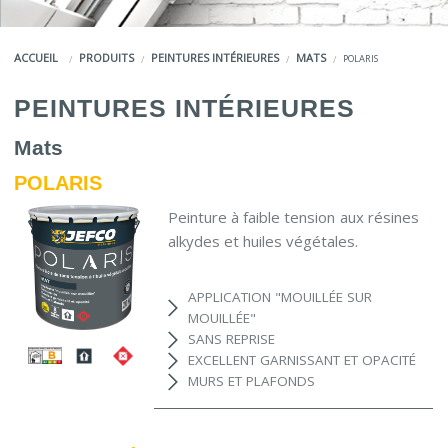
COULEURS
ACCUEIL
PRODUITS
PEINTURES INTÉRIEURES
MATS
POLARIS
SERVICES
PEINTURES INTÉRIEURES
LA MARQUE JEFCO®
Mats
POLARIS
Peinture à faible tension aux résines
alkydes et huiles végétales.
APPLICATION "MOUILLÉE SUR
MOUILLÉE"
SANS REPRISE
EXCELLENT GARNISSANT ET OPACITÉ
MURS ET PLAFONDS