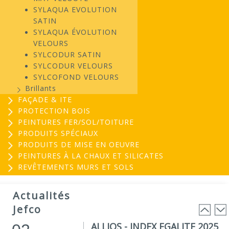
SYLAQUA EVOLUTION
SATIN
SYLAQUA ÉVOLUTION
VELOURS
SYLCODUR SATIN
SYLCODUR VELOURS
SYLCOFOND VELOURS
Brillants
FAÇADE & ITE
PROTECTION BOIS
PEINTURES FER/SOL/TOITURE
PRODUITS SPÉCIAUX
PRODUITS DE MISE EN OEUVRE
PEINTURES À LA CHAUX ET SILICATES
REVÊTEMENTS MURS ET SOLS
EVOGREEN : Peinture
03
biosourcée...
Actualités
25
EVOGREEN est une gamme de peintures...
Jefco
Lire la suite
ALLIOS - INDEX EGALITE 2025