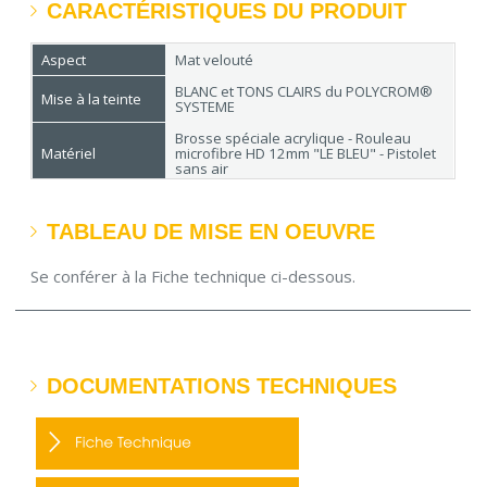
CARACTÉRISTIQUES DU PRODUIT
Aspect
Mat velouté
BLANC et TONS CLAIRS du POLYCROM®
Mise à la teinte
SYSTEME
Brosse spéciale acrylique - Rouleau
Matériel
microfibre HD 12mm "LE BLEU" - Pistolet
sans air
Rendement
9 à 11 m²/L
TABLEAU DE MISE EN OEUVRE
Séchage
Sec en surface : 1 h - Recouvrable : 6 h
Conditionnement
15 L
Se conférer à la Fiche technique ci-dessous.
DOCUMENTATIONS TECHNIQUES