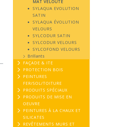
MAT VELOUTÉ
SYLAQUA EVOLUTION
SATIN
SYLAQUA ÉVOLUTION
VELOURS
SYLCODUR SATIN
SYLCODUR VELOURS
SYLCOFOND VELOURS
Brillants
FAÇADE & ITE
PROTECTION BOIS
PEINTURES
FER/SOL/TOITURE
PRODUITS SPÉCIAUX
PRODUITS DE MISE EN
OEUVRE
PEINTURES À LA CHAUX ET
SILICATES
REVÊTEMENTS MURS ET