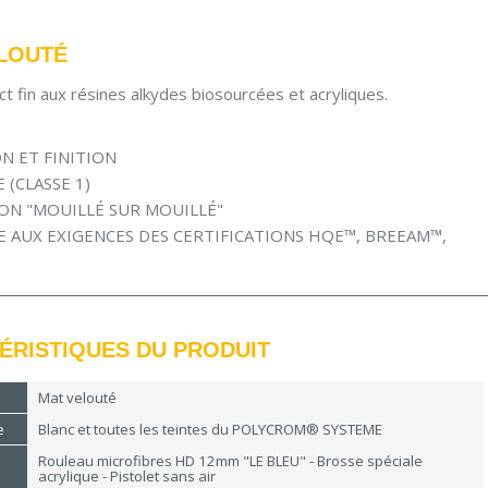
LOUTÉ
t fin aux résines alkydes biosourcées et acryliques.
N ET FINITION
 (CLASSE 1)
ON "MOUILLÉ SUR MOUILLÉ"
E AUX EXIGENCES DES CERTIFICATIONS HQE
™, BREEAM™,
ÉRISTIQUES DU PRODUIT
Mat velouté
e
Blanc et toutes les teintes du POLYCROM® SYSTEME
Rouleau microfibres HD 12mm
"LE BLEU" - Brosse spéciale
acrylique - Pistolet sans air