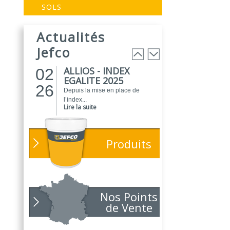
EVOGREEN :
03
SOLS
Peinture
25
biosourcée...
Actualités
EVOGREEN est une gamme de
peintures...
Jefco
Lire la suite
ALLIOS - INDEX
02
EGALITE 2025
26
Depuis la mise en place de
l’index...
Lire la suite
ATELIER DU
01
PEINTRE 2026 !
26
Produits
Parce que chaque chantier
compte, nous...
Lire la suite
NOUVEAUTÉ
01
POLARIS
Nos Points
26
Toujours soucieux des besoins
de Vente
des...
Lire la suite