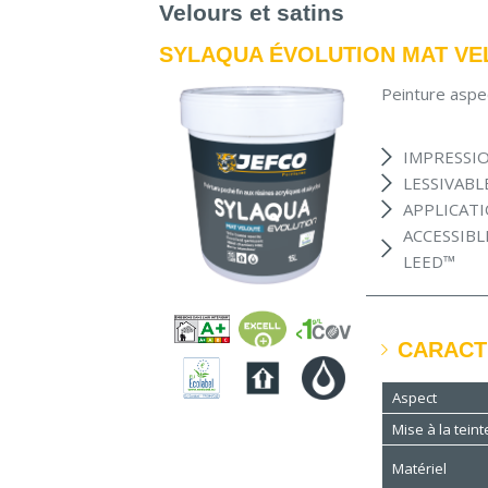
Velours et satins
SYLAQUA ÉVOLUTION MAT VE
Peinture aspec
IMPRESSIO
LESSIVABLE
APPLICATI
ACCESSIBL
LEED™
CARACT
Aspect
Mise à la teint
Matériel