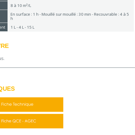
8 à 10 m²/L
En surface : 1 h - Mouillé sur mouillé : 30 min - Recouvrable : 4 à 5
h
ent
1 L - 4 L - 15 L
VRE
us.
QUES